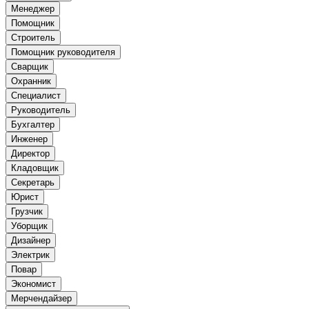
Менеджер
Помощник
Строитель
Помощник руководителя
Сварщик
Охранник
Специалист
Руководитель
Бухгалтер
Инженер
Директор
Кладовщик
Секретарь
Юрист
Грузчик
Уборщик
Дизайнер
Электрик
Повар
Экономист
Мерчендайзер