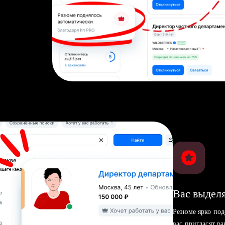
Вас выделя
Резюме ярко под
вас пригласят р