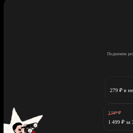
Поднимем рез
279
₽
в н
3 587
₽
1 499
₽
за 