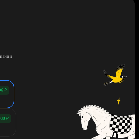
мпании
96
₽
088
₽