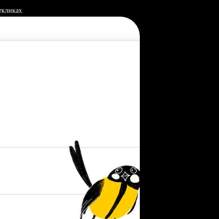
ткликах