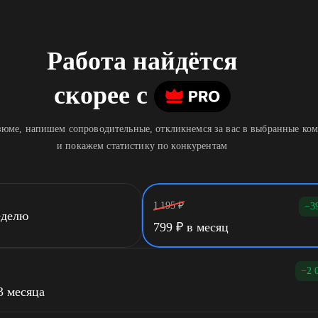
Работа найдётся
скорее
c
юме, напишем сопроводительные, откликнемся за вас в выбранные ко
и покажем статистику по конкурентам
1 195
₽
−3
еделю
799
₽
в месяц
−2 
3 месяца