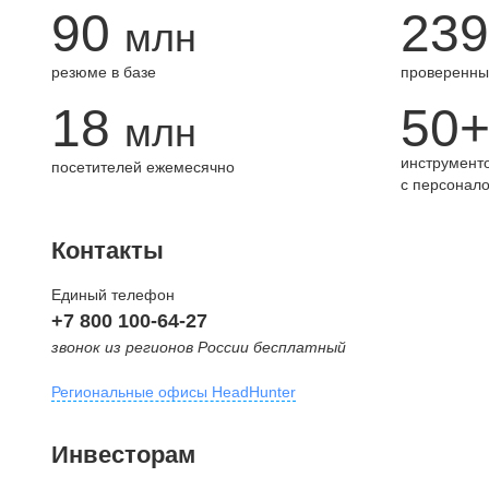
90
239
млн
резюме в базе
проверенны
18
50
млн
инструменто
посетителей ежемесячно
с персонал
Контакты
Единый телефон
+7 800 100-64-27
звонок из регионов России бесплатный
Региональные офисы HeadHunter
Москва
Инвесторам
внутригородская территория