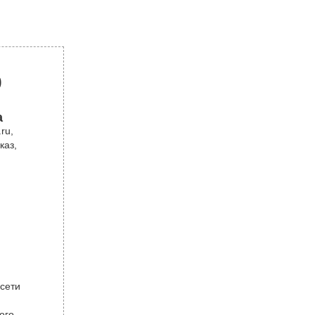
р
а
ru,
каз,
 сети
ого