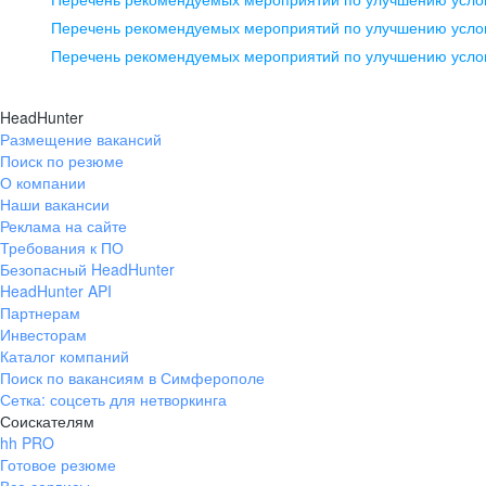
pr@ural.hh.ru
Перечень рекомендуемых мероприятий по улучшению услов
Перечень рекомендуемых мероприятий по улучшению усло
Новосибирск
ул. Большевистская, д. 35,
HeadHunter
помещение 21
Размещение вакансий
Поиск по резюме
+7 383 207-94-64
О компании
pr@nsk.hh.ru
Наши вакансии
Реклама на сайте
Требования к ПО
Безопасный HeadHunter
HeadHunter API
Партнерам
Инвесторам
Каталог компаний
Поиск по вакансиям в Симферополе
Сетка: соцсеть для нетворкинга
Соискателям
hh PRO
Готовое резюме