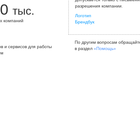
0
разрешения компании.
тыс.
Логотип
х компаний
Брендбук
+
По другим вопросам обращайт
в и сервисов для работы
в раздел
«Помощь»
ом
Санкт-Петербург
Я
ул. Жуковского, д. 19, особняк
ул