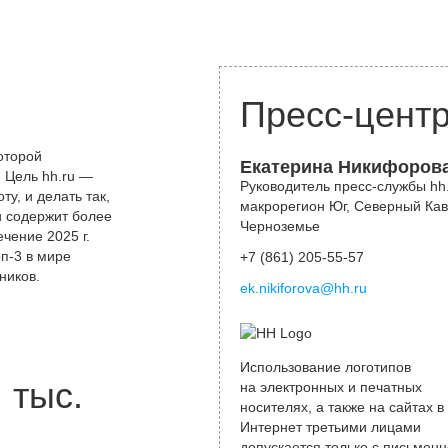
Пресс-цент
оторой
Екатерина Никифоров
 Цель hh.ru —
Руководитель пресс-службы hh.
у, и делать так,
макрорегион Юг, Северный Кав
и содержит более
Черноземье
чение 2025 г.
оп-3 в мире
+7 (861) 205-55-57
ников.
ek.nikiforova@hh.ru
Использование логотипов
тыс.
на электронных и печатных
носителях, а также на сайтах в
Интернет третьими лицами
допускается только с письменн