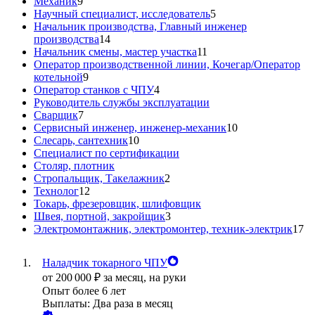
Механик
9
Научный специалист, исследователь
5
Начальник производства, Главный инженер
производства
14
Начальник смены, мастер участка
11
Оператор производственной линии, Кочегар/Оператор
котельной
9
Оператор станков с ЧПУ
4
Руководитель службы эксплуатации
Сварщик
7
Сервисный инженер, инженер-механик
10
Слесарь, сантехник
10
Специалист по сертификации
Столяр, плотник
Стропальщик, Такелажник
2
Технолог
12
Токарь, фрезеровщик, шлифовщик
Швея, портной, закройщик
3
Электромонтажник, электромонтер, техник-электрик
17
Наладчик токарного ЧПУ
от
200 000
₽
за месяц,
на руки
Опыт более 6 лет
Выплаты: Два раза в месяц