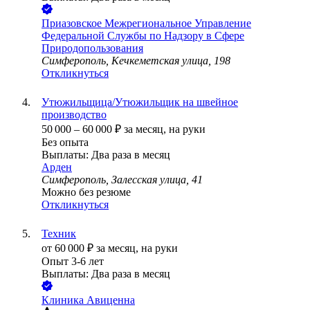
Приазовское Межрегиональное Управление
Федеральной Службы по Надзору в Сфере
Природопользования
Симферополь, Кечкеметская улица, 198
Откликнуться
Утюжильщица/Утюжильщик на швейное
производство
50 000
–
60 000
₽
за месяц,
на руки
Без опыта
Выплаты: Два раза в месяц
Арден
Симферополь, Залесская улица, 41
Можно без резюме
Откликнуться
Техник
от
60 000
₽
за месяц,
на руки
Опыт 3-6 лет
Выплаты: Два раза в месяц
Клиника Авиценна