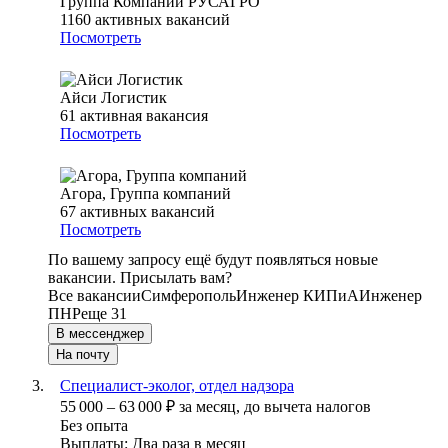
Группа Компаний РУСАГРО
1160
активных вакансий
Посмотреть
Айси Логистик
61
активная вакансия
Посмотреть
Агора, Группа компаний
67
активных вакансий
Посмотреть
По вашему запросу ещё будут появляться новые
вакансии. Присылать вам?
Все вакансии
Симферополь
Инженер КИПиА
Инженер
ПНР
еще 31
В мессенджер
На почту
Специалист-эколог, отдел надзора
55 000
–
63 000
₽
за месяц,
до вычета налогов
Без опыта
Выплаты: Два раза в месяц