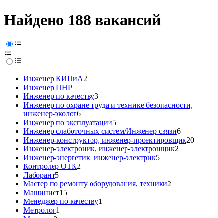
Найдено 188 вакансий
Инженер КИПиА
2
Инженер ПНР
Инженер по качеству
3
Инженер по охране труда и технике безопасности,
инженер-эколог
6
Инженер по эксплуатации
5
Инженер слаботочных систем/Инженер связи
6
Инженер-конструктор, инженер-проектировщик
20
Инженер-электроник, инженер-электронщик
2
Инженер-энергетик, инженер-электрик
5
Контролёр ОТК
2
Лаборант
5
Мастер по ремонту оборудования, техники
2
Машинист
15
Менеджер по качеству
1
Метролог
1