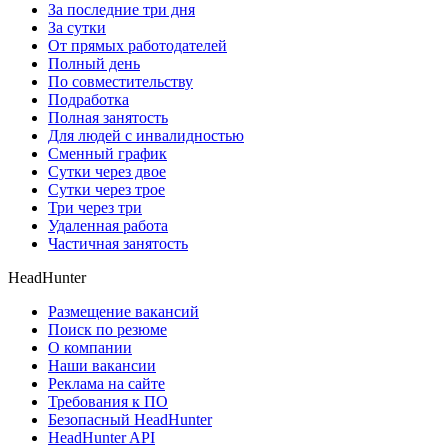
За последние три дня
За сутки
От прямых работодателей
Полный день
По совместительству
Подработка
Полная занятость
Для людей с инвалидностью
Сменный график
Сутки через двое
Сутки через трое
Три через три
Удаленная работа
Частичная занятость
HeadHunter
Размещение вакансий
Поиск по резюме
О компании
Наши вакансии
Реклама на сайте
Требования к ПО
Безопасный HeadHunter
HeadHunter API