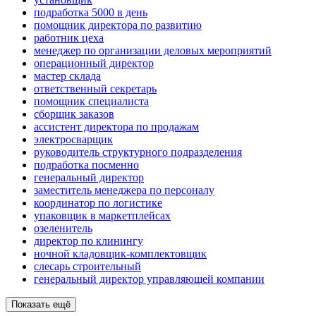
подработка 5000 в день
помощник директора по развитию
работник цеха
менеджер по организации деловых мероприятий
операционный директор
мастер склада
ответственный секретарь
помощник специалиста
сборщик заказов
ассистент директора по продажам
электросварщик
руководитель структурного подразделения
подработка посменно
генеральный директор
заместитель менеджера по персоналу
координатор по логистике
упаковщик в маркетплейсах
озеленитель
директор по клинингу
ночной кладовщик-комплектовщик
слесарь строительный
генеральный директор управляющей компании
Показать ещё