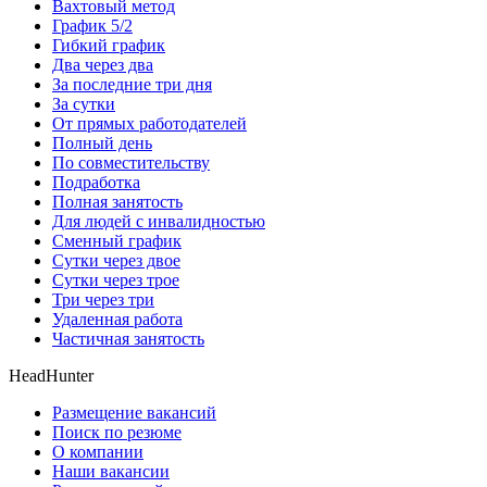
Вахтовый метод
График 5/2
Гибкий график
Два через два
За последние три дня
За сутки
От прямых работодателей
Полный день
По совместительству
Подработка
Полная занятость
Для людей с инвалидностью
Сменный график
Сутки через двое
Сутки через трое
Три через три
Удаленная работа
Частичная занятость
HeadHunter
Размещение вакансий
Поиск по резюме
О компании
Наши вакансии