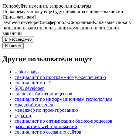
Попробуйте изменить запрос или фильтры
По вашему запросу ещё будут появляться новые вакансии.
Присылать вам?
java web developer
Симферополь
Свободный
Ключевые слова в
названии вакансии, в названии компании и в описании
вакансии
В мессенджер
На почту
Другие пользователи ищут
senior analyst
специалист по программному обеспечению
специалист по IT
SQL developer
аналитик бизнес-процессов
специалист по информационным технологиям
младший инженер
менеджер по проектированию
куратор
специалист по оптимизации бизнес-процессов
разработчик web-приложений
специалист по созданию сайтов