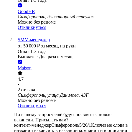
Опыт 1-3 года
GoodHR
Симферополь, Элеваторный переулок
Можно без резюме
Откликнуться
SMM-менеджер
от
50 000
₽
за месяц,
на руки
Опыт 1-3 года
Выплаты: Два раза в месяц
Maison
4.7
•
2
отзыва
Симферополь, улица Данилова, 43Г
Можно без резюме
Откликнуться
По вашему запросу ещё будут появляться новые
вакансии. Присылать вам?
контент-менеджер
Симферополь
5/2
6/1
Ключевые слова в
названии вакансии, в названии компании и в описании