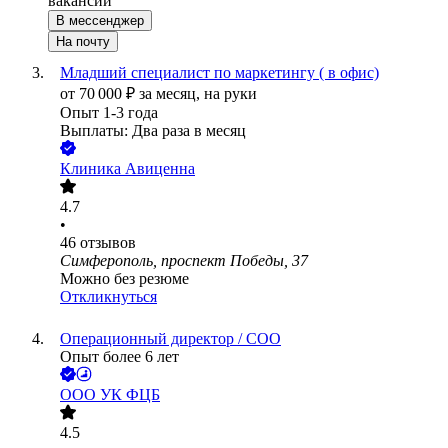
вакансии
В мессенджер
На почту
Младший специалист по маркетингу ( в офис)
от
70 000
₽
за месяц,
на руки
Опыт 1-3 года
Выплаты: Два раза в месяц
Клиника Авиценна
4.7
•
46
отзывов
Симферополь, проспект Победы, 37
Можно без резюме
Откликнуться
Операционный директор / COO
Опыт более 6 лет
ООО
УК ФЦБ
4.5