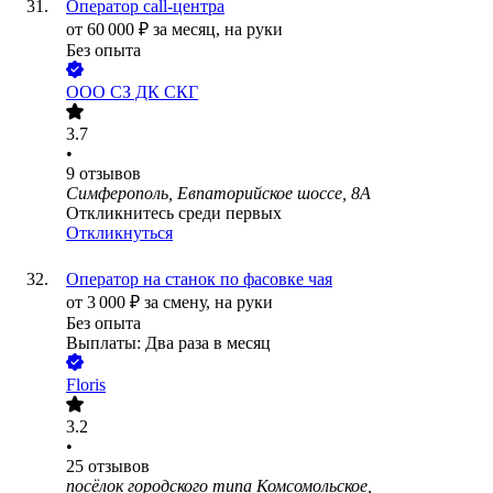
Оператор call-центра
от
60 000
₽
за месяц,
на руки
Без опыта
ООО
СЗ ДК СКГ
3.7
•
9
отзывов
Симферополь, Евпаторийское шоссе, 8А
Откликнитесь среди первых
Откликнуться
Оператор на станок по фасовке чая
от
3 000
₽
за смену,
на руки
Без опыта
Выплаты: Два раза в месяц
Floris
3.2
•
25
отзывов
посёлок городского типа Комсомольское,