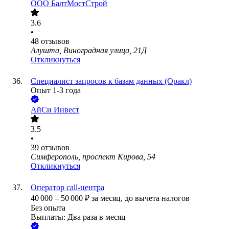
ООО
БалтМостСтрой
3.6
•
48
отзывов
Алушта, Виноградная улица, 21Д
Откликнуться
Специалист запросов к базам данных (Оракл)
Опыт 1-3 года
АйСи Инвест
3.5
•
39
отзывов
Симферополь, проспект Кирова, 54
Откликнуться
Оператор call-центра
40 000
–
50 000
₽
за месяц,
до вычета налогов
Без опыта
Выплаты: Два раза в месяц