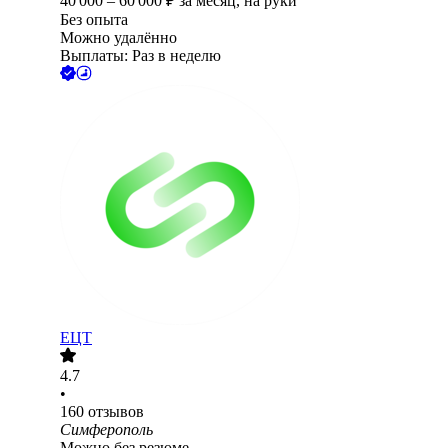
40 000
–
60 000
₽
за месяц,
на руки
Без опыта
Можно удалённо
Выплаты: Раз в неделю
ЕЦТ
4.7
•
160
отзывов
Симферополь
Можно без резюме