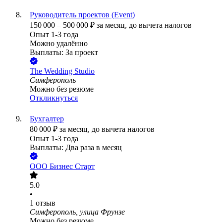
Руководитель проектов (Event)
150 000
–
500 000
₽
за месяц,
до вычета налогов
Опыт 1-3 года
Можно удалённо
Выплаты: За проект
The Wedding Studio
Симферополь
Можно без резюме
Откликнуться
Бухгалтер
80 000
₽
за месяц,
до вычета налогов
Опыт 1-3 года
Выплаты: Два раза в месяц
ООО
Бизнес Старт
5.0
•
1
отзыв
Симферополь, улица Фрунзе
Можно без резюме