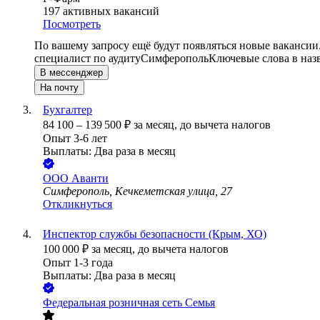
197
активных вакансий
Посмотреть
По вашему запросу ещё будут появляться новые вакансии
специалист по аудиту
Симферополь
Ключевые слова в наз
В мессенджер
На почту
Бухгалтер
84 100
–
139 500
₽
за месяц,
до вычета налогов
Опыт 3-6 лет
Выплаты: Два раза в месяц
ООО
Аванти
Симферополь, Кечкеметская улица, 27
Откликнуться
Инспектор службы безопасности (Крым, ХО)
100 000
₽
за месяц,
до вычета налогов
Опыт 1-3 года
Выплаты: Два раза в месяц
Федеральная розничная сеть Семья