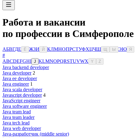
Работа и вакансии
по профессии в Симферополе
А
Б
В
Г
Д
Е
Ж
З
И
К
Л
М
Н
О
П
Р
С
Т
У
Ф
Х
Ц
Ч
Ш
Э
Ю
Ё
Й
Щ
Ы
Я
#
A
B
C
D
E
F
G
H
I
K
L
M
N
O
P
Q
R
S
T
U
V
W
X
J
Y
Z
Java backend developer
Java developer
2
Java ee developer
Java engineer
1
Java scala developer
Javascript developer
4
JavaScript engineer
Java software engineer
Java team lead
Java team leader
Java tech lead
Java web developer
Java-разработчик (middle senior)