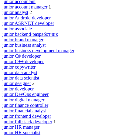
junior accountant
junior account manager
1
junior analyst
2
junior Android developer
junior ASP.NET developer
junior associate
junior backend-разработчик
junior brand manager
junior business analyst
junior business development manager
junior C# developer
junior C++ developer
junior copywriter
junior data analyst
junior data scientist
junior designer
2
junior developer
junior DevOps engineer
junior digital manager
junior finance controller
junior financial analyst
junior frontend developer
junior full stack developer
1
junior HR manager
junior HR specialist